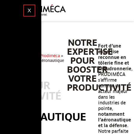
X
TOUT
NOTRE
Fort d’une
EXPERTISE
SAVOIR
expertise
Prodiméca
»
reconnue en
POUR
Aéronautique
SUR
tôlerie fine et
BOOSTER
chaudronnerie
,
LE
PRODIMÉCA
VOTRE
s’affirme
SECTEUR
PRODUCTIVITÉ
comme un
acteur majeur
D'ACTIVITÉ
dans les
industries de
«
pointe,
AÉRONAUTIQUE
notamment
l’aéronautique
» À
et la défense
.
Notre parfaite